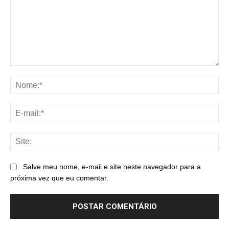
Comentário:
No
E-
mai
Sit
Salve meu nome, e-mail e site neste navegador para a
próxima vez que eu comentar.