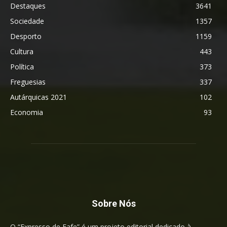
Destaques
3641
Sociedade
1357
Desporto
1159
Cultura
443
Política
373
Freguesias
337
Autárquicas 2021
102
Economia
93
Sobre Nós
O “Expresso de Fafe” é um projeto editorial dedicado à