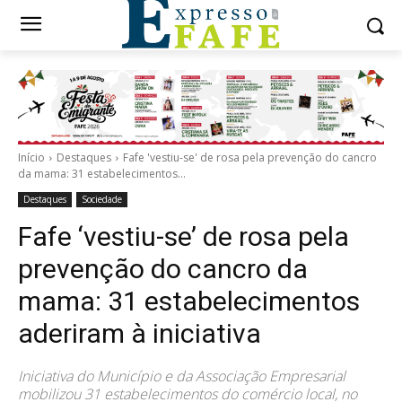
Início
Destaques
Fafe 'vestiu-se' de rosa pela prevenção do cancro
da mama: 31 estabelecimentos...
Destaques
Sociedade
Fafe ‘vestiu-se’ de rosa pela
prevenção do cancro da
mama: 31 estabelecimentos
aderiram à iniciativa
Iniciativa do Município e da Associação Empresarial
mobilizou 31 estabelecimentos do comércio local, no