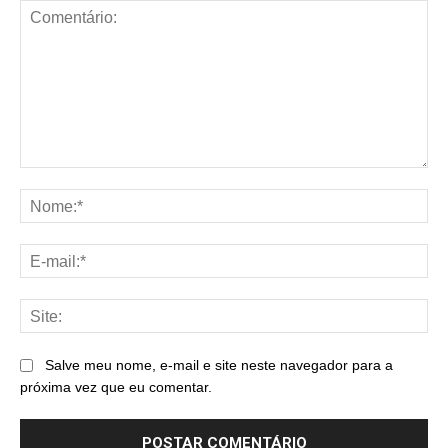
Comentário:
No
E-
mai
Sit
Salve meu nome, e-mail e site neste navegador para a
próxima vez que eu comentar.