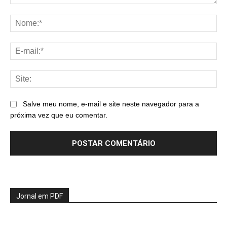
Comentário:
No
E-
mai
Sit
Salve meu nome, e-mail e site neste navegador para a
próxima vez que eu comentar.
Jornal em PDF