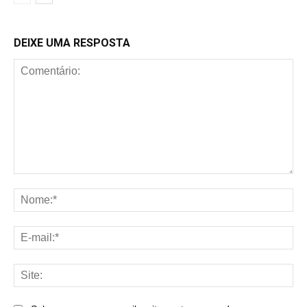
DEIXE UMA RESPOSTA
Comentário:
No
E-
mai
Sit