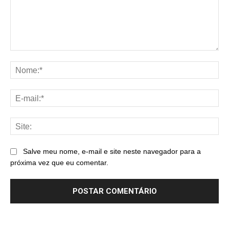
Comentário:
No
E-
mai
Sit
Salve meu nome, e-mail e site neste navegador para a
próxima vez que eu comentar.