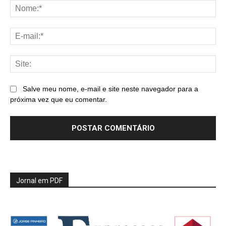
No
E-
mai
Sit
Salve meu nome, e-mail e site neste navegador para a
próxima vez que eu comentar.
Jornal em PDF