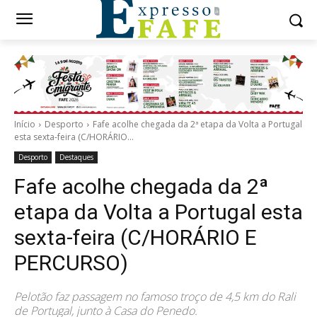
Início
Desporto
Fafe acolhe chegada da 2ª etapa da Volta a Portugal
esta sexta-feira (C/HORÁRIO...
Desporto
Destaques
Fafe acolhe chegada da 2ª
etapa da Volta a Portugal esta
sexta-feira (C/HORÁRIO E
PERCURSO)
Pelotão faz passagem no famoso troço de 4,5 km do Rali
de Portugal, junto à Casa do Penedo.