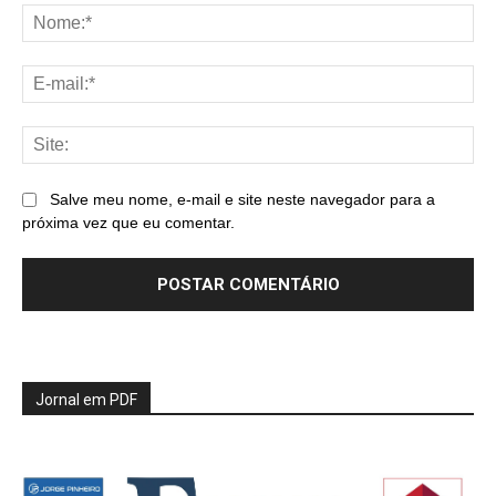
No
E-
mai
Sit
Salve meu nome, e-mail e site neste navegador para a
próxima vez que eu comentar.
Jornal em PDF