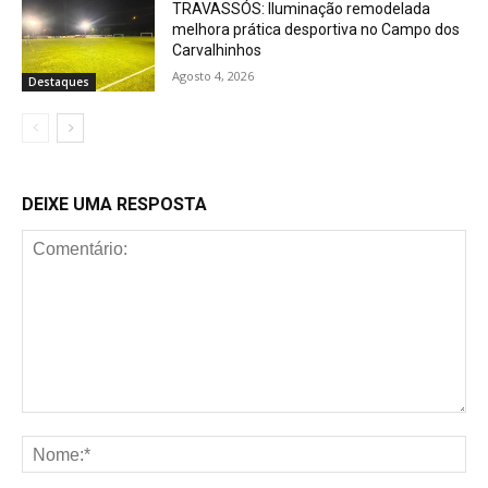
TRAVASSÓS: Iluminação remodelada
melhora prática desportiva no Campo dos
Carvalhinhos
Agosto 4, 2026
Destaques
DEIXE UMA RESPOSTA
Comentário:
No