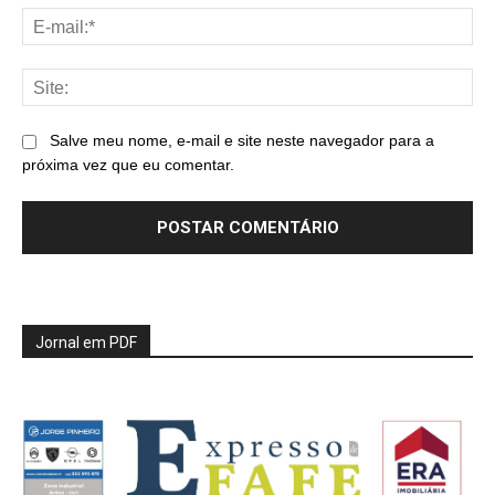
E-
mai
Sit
Salve meu nome, e-mail e site neste navegador para a
próxima vez que eu comentar.
Jornal em PDF