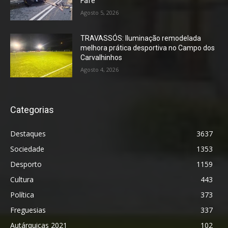
Fafe
Agosto 5, 2026
TRAVASSÓS: Iluminação remodelada
melhora prática desportiva no Campo dos
Carvalhinhos
Agosto 4, 2026
Categorias
Destaques
3637
Sociedade
1353
Desporto
1159
Cultura
443
Política
373
Freguesias
337
Autárquicas 2021
102