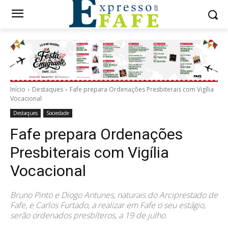
Início
Destaques
Fafe prepara Ordenações Presbiterais com Vigília
Vocacional
Destaques
Sociedade
Fafe prepara Ordenações
Presbiterais com Vigília
Vocacional
Bruno Pinto e Diogo Antunes, naturais do Arciprestado de
Fafe, e Carlos Furtado, a realizar em Fafe o seu estágio,
serão ordenados presbíteros, a 19 de julho.