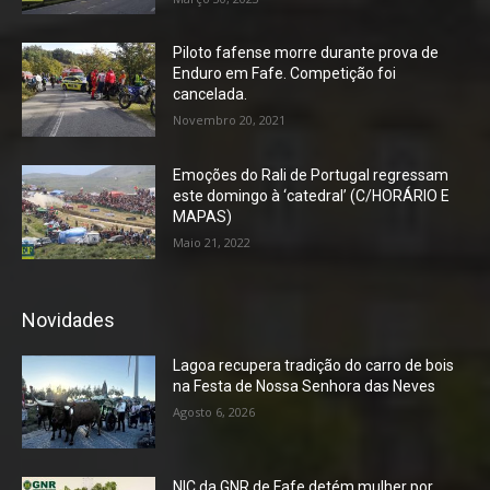
Piloto fafense morre durante prova de
Enduro em Fafe. Competição foi
cancelada.
Novembro 20, 2021
Emoções do Rali de Portugal regressam
este domingo à ‘catedral’ (C/HORÁRIO E
MAPAS)
Maio 21, 2022
Novidades
Lagoa recupera tradição do carro de bois
na Festa de Nossa Senhora das Neves
Agosto 6, 2026
NIC da GNR de Fafe detém mulher por