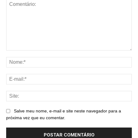
Comentário:
No
E-
mai
Sit
Salve meu nome, e-mail e site neste navegador para a
próxima vez que eu comentar.