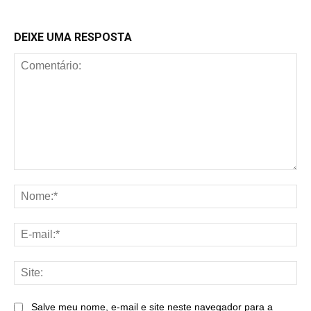
DEIXE UMA RESPOSTA
Comentário:
No
E-
mai
Sit
Salve meu nome, e-mail e site neste navegador para a