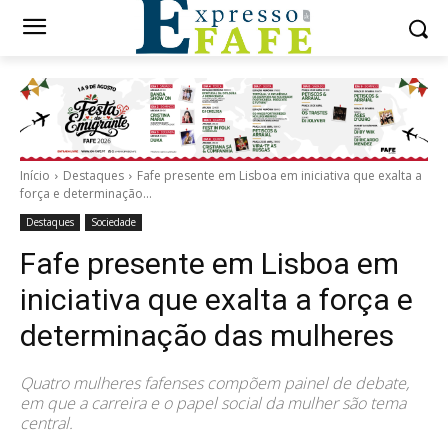
Início
Destaques
Fafe presente em Lisboa em iniciativa que exalta a
força e determinação...
Destaques
Sociedade
Fafe presente em Lisboa em
iniciativa que exalta a força e
determinação das mulheres
Quatro mulheres fafenses compõem painel de debate,
em que a carreira e o papel social da mulher são tema
central.