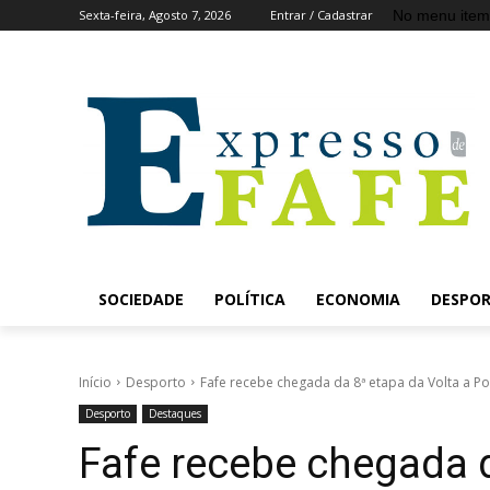
No menu item
Sexta-feira, Agosto 7, 2026
Entrar / Cadastrar
SOCIEDADE
POLÍTICA
ECONOMIA
DESPO
Início
Desporto
Fafe recebe chegada da 8ª etapa da Volta a Por
Desporto
Destaques
Fafe recebe chegada d