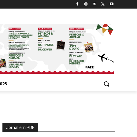
025
Jornal em PDF