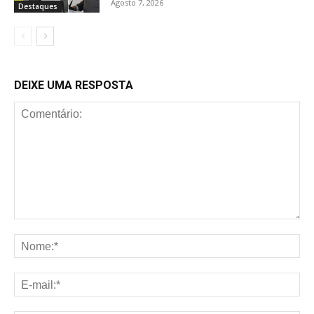
Agosto 7, 2026
Destaques
DEIXE UMA RESPOSTA
Comentário:
No
E-
mai