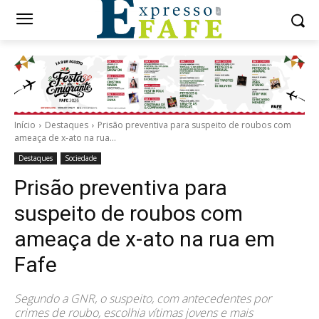
Início
Destaques
Prisão preventiva para suspeito de roubos com
ameaça de x-ato na rua...
Destaques
Sociedade
Prisão preventiva para
suspeito de roubos com
ameaça de x-ato na rua em
Fafe
Segundo a GNR, o suspeito, com antecedentes por
crimes de roubo, escolhia vítimas jovens e mais