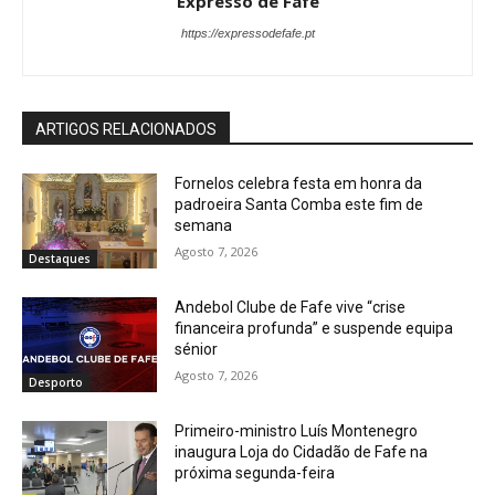
Expresso de Fafe
https://expressodefafe.pt
ARTIGOS RELACIONADOS
Fornelos celebra festa em honra da
padroeira Santa Comba este fim de
semana
Agosto 7, 2026
Destaques
Andebol Clube de Fafe vive “crise
financeira profunda” e suspende equipa
sénior
Agosto 7, 2026
Desporto
Primeiro-ministro Luís Montenegro
inaugura Loja do Cidadão de Fafe na
próxima segunda-feira