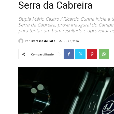
Serra da Cabreira
Dupla Mário Castro / Ricardo Cunha inicia a
Serra da Cabreira, prova inaugural do Campe
para tentar um bom resultado e aproveitar as b
Por
Expresso de Fafe
Março 26, 2026
Compartilhado