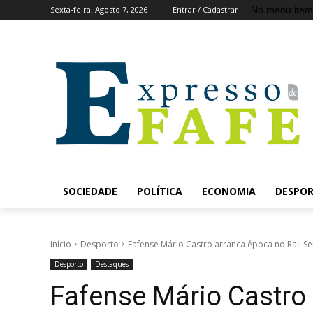
No menu item
Sexta-feira, Agosto 7, 2026
Entrar / Cadastrar
SOCIEDADE
POLÍTICA
ECONOMIA
DESPO
Início
Desporto
Fafense Mário Castro arranca época no Rali Se
Desporto
Destaques
Fafense Mário Castro 