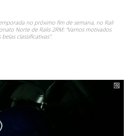
 temporada no próximo fim de semana, no Rali
onato Norte de Ralis 2RM: “Vamos motivados
elas classificativas".