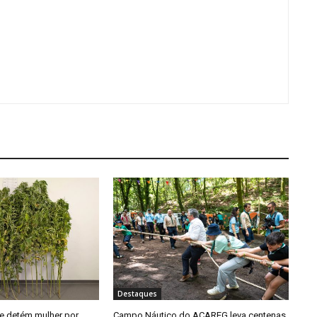
Destaques
e detém mulher por
Campo Náutico do ACAREG leva centenas