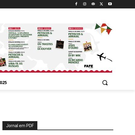
025
Jornal em PDF