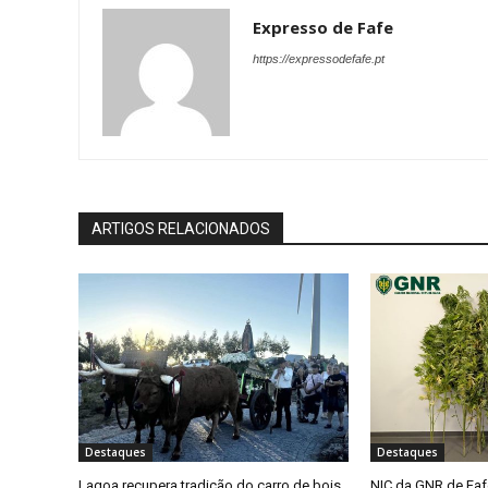
Expresso de Fafe
https://expressodefafe.pt
ARTIGOS RELACIONADOS
Destaques
Destaques
Lagoa recupera tradição do carro de bois
NIC da GNR de Faf