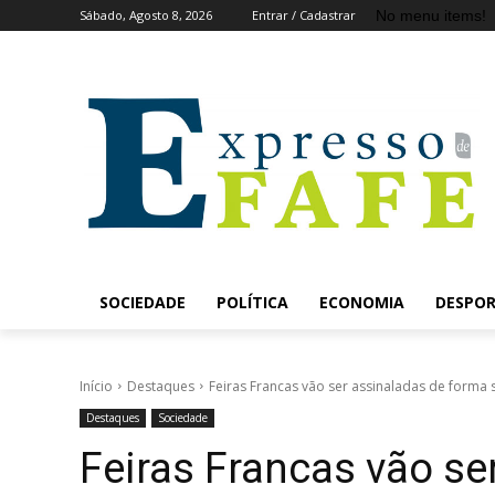
No menu items!
Sábado, Agosto 8, 2026
Entrar / Cadastrar
SOCIEDADE
POLÍTICA
ECONOMIA
DESPO
Início
Destaques
Feiras Francas vão ser assinaladas de forma 
Destaques
Sociedade
Feiras Francas vão se