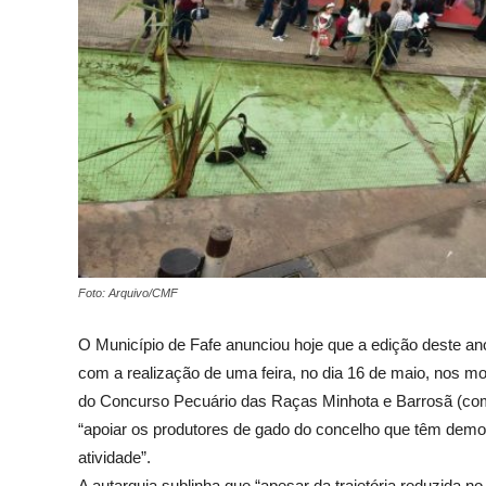
Foto: Arquivo/CMF
O Município de Fafe anunciou hoje que a edição deste an
com a realização de uma feira, no dia 16 de maio, nos m
do Concurso Pecuário das Raças Minhota e Barrosã (com 
“apoiar os produtores de gado do concelho que têm demo
atividade”.
A autarquia sublinha que “apesar da trajetória reduzida n