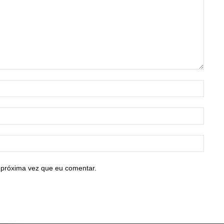
Nome:
E-
mail:*
Site:
 próxima vez que eu comentar.