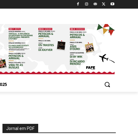
025
Jornal em PDF