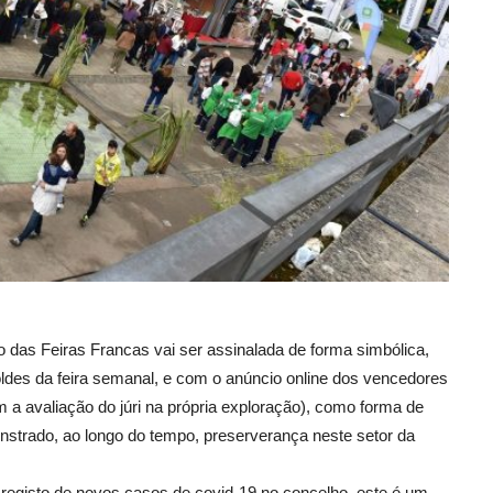
o das Feiras Francas vai ser assinalada de forma simbólica,
oldes da feira semanal, e com o anúncio online dos vencedores
a avaliação do júri na própria exploração), como forma de
nstrado, ao longo do tempo, preserverança neste setor da
o registo de novos casos de covid-19 no concelho, este é um