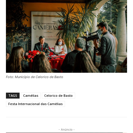
Foto: Município de Celorico de Basto
TAGS
Camélias
Celorico de Basto
Festa Internacional das Camélias
- Anúncio -