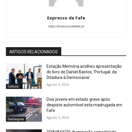
Expresso de Fafe
https://expressodefafe.pt
ARTIGOS RELACIONADOS
Estação Memória acolheu apresentação
do livro de Daniel Bastos, ‘Portugal: da
Ditadura à Democracia’
Agosto 5, 2026
Cultura
Dois jovens em estado grave após
despiste automóvel esta madrugada em
Fafe
Agosto 5, 2026
Destaques