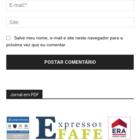
E-
mai
Sit
Salve meu nome, e-mail e site neste navegador para a
próxima vez que eu comentar.
Jornal em PDF