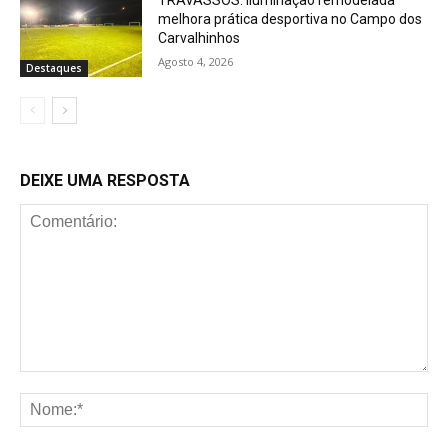
TRAVASSÓS: Iluminação remodelada
melhora prática desportiva no Campo dos
Carvalhinhos
Agosto 4, 2026
Destaques
DEIXE UMA RESPOSTA
Comentário:
No