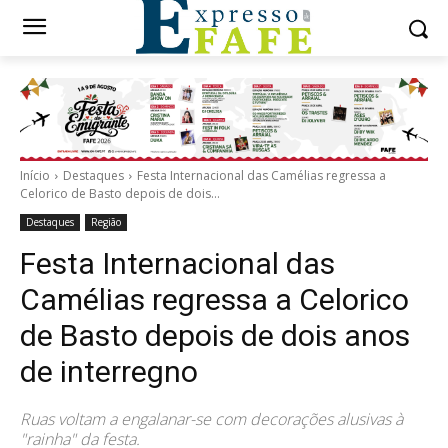
Início
Destaques
Festa Internacional das Camélias regressa a
Celorico de Basto depois de dois...
Destaques
Região
Festa Internacional das
Camélias regressa a Celorico
de Basto depois de dois anos
de interregno
Ruas voltam a engalanar-se com decorações alusivas à
"rainha" da festa.