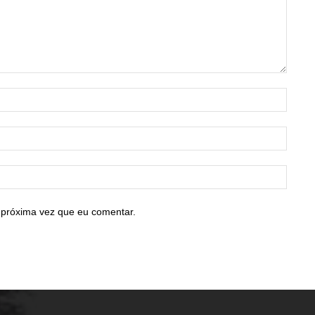
Nome:
E-
mail:*
Site:
 próxima vez que eu comentar.