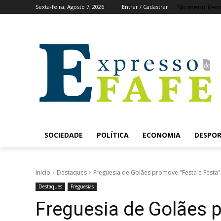
No menu item
Sexta-feira, Agosto 7, 2026
Entrar / Cadastrar
SOCIEDADE
POLÍTICA
ECONOMIA
DESPO
Início
Destaques
Freguesia de Golães promove "Festa é Festa"
Destaques
Freguesias
Freguesia de Golães p