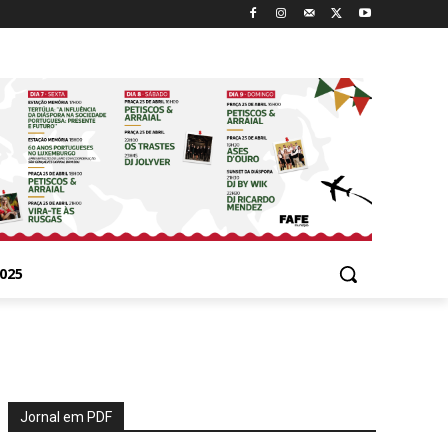
025
Jornal em PDF