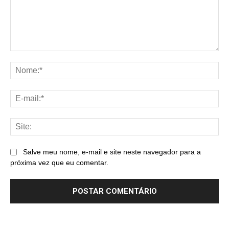
Comentário:
No
E-
mai
Sit
Salve meu nome, e-mail e site neste navegador para a
próxima vez que eu comentar.