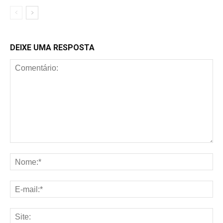
DEIXE UMA RESPOSTA
Comentário:
No
E-
mai
Sit