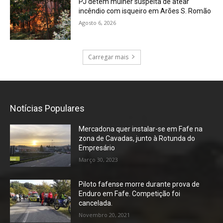
PJ detém mulher suspeita de atear
incêndio com isqueiro em Arões S. Romão
Agosto 6, 2026
Carregar mais
Notícias Populares
Mercadona quer instalar-se em Fafe na
zona de Cavadas, junto à Rotunda do
Empresário
Março 30, 2023
Piloto fafense morre durante prova de
Enduro em Fafe. Competição foi
cancelada.
Novembro 20, 2021