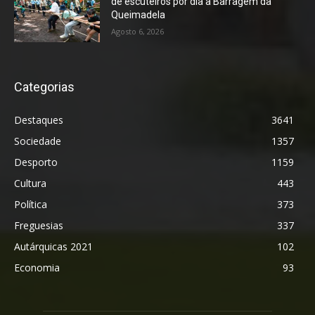
de escuteiros por dia à Barragem da
Queimadela
Agosto 6, 2026
Categorias
Destaques
3641
Sociedade
1357
Desporto
1159
Cultura
443
Política
373
Freguesias
337
Autárquicas 2021
102
Economia
93