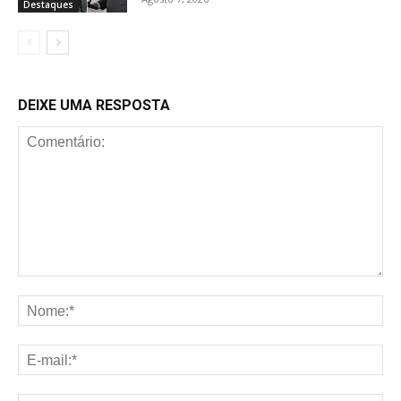
Destaques
DEIXE UMA RESPOSTA
Comentário:
No
E-
mai