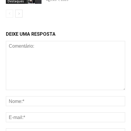
Destaques
DEIXE UMA RESPOSTA
Comentário:
No
E-
mai