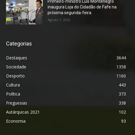
Primeiro-ministro Luís Montenegro
inaugura Loja do Cidadão de Fafe na
próxima segunda-feira
Agosto 7, 2026
Categorias
Destaques
3644
Sociedade
1358
Desporto
1160
Cultura
443
Política
373
Freguesias
338
Autárquicas 2021
102
Economia
93