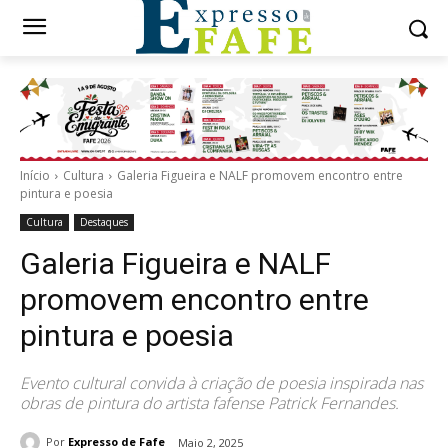
Início
Cultura
Galeria Figueira e NALF promovem encontro entre
pintura e poesia
Cultura
Destaques
Galeria Figueira e NALF
promovem encontro entre
pintura e poesia
Evento cultural convida à criação de poesia inspirada nas
obras de pintura do artista fafense Patrick Fernandes.
Por
Expresso de Fafe
Maio 2, 2025