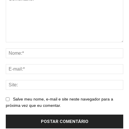
Comentário:
No
E-
mai
Sit
Salve meu nome, e-mail e site neste navegador para a
próxima vez que eu comentar.