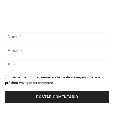
Comentário:
No
E-
mai
Sit
Salve meu nome, e-mail e site neste navegador para a
próxima vez que eu comentar.