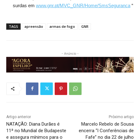
surdas em
www.gnr.pt/MVC_GNR/Home/SmsSeguranca
“
TAGS
apreensão
armas de fogo
GNR
- Anúncio -
Artigo anterior
Próximo artigo
NATAÇÃO: Diana Durães é
Marcelo Rebelo de Sousa
11ª no Mundial de Budapeste
encerra “I Conferências de
e assegura mínimos para o
Fafe” no dia 22 de julho