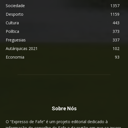
Sociedade
1357
Desporto
1159
Cultura
443
Política
373
Freguesias
337
Autárquicas 2021
102
Economia
93
Sobre Nós
O “Expresso de Fafe” é um projeto editorial dedicado à
informação do concelho de Fafe e da região em que se insere.