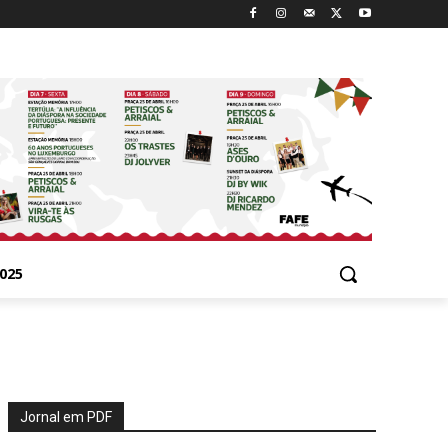
025
Jornal em PDF