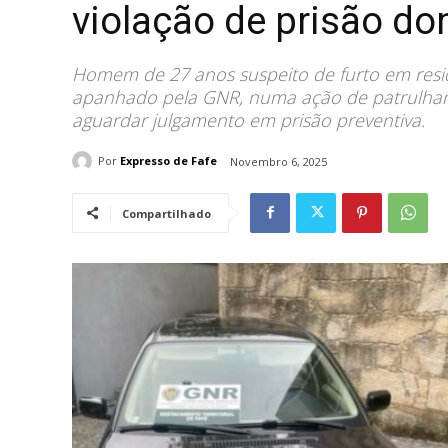
violação de prisão dom
Homem de 27 anos suspeito de furto em residê
apanhado pela GNR, numa ação de patrulhame
aguardar julgamento em prisão preventiva.
Por
Expresso de Fafe
Novembro 6, 2025
Compartilhado