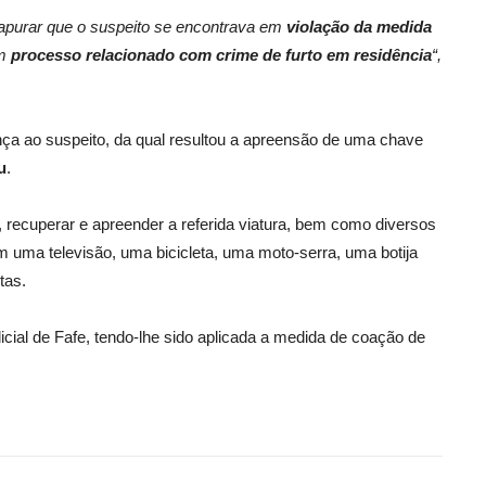
el apurar que o suspeito se encontrava em
violação da medida
um
processo relacionado com crime de furto em residência
“,
ança ao suspeito, da qual resultou a apreensão de uma chave
u
.
, recuperar e apreender a referida viatura, bem como diversos
am uma televisão, uma bicicleta, uma moto-serra, uma botija
tas.
dicial de Fafe, tendo-lhe sido aplicada a medida de coação de