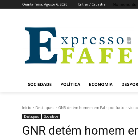
No menu ite
Quinta-feira, Agosto 6, 2026
Entrar / Cadastrar
SOCIEDADE
POLÍTICA
ECONOMIA
DESPO
Início
Destaques
GNR detém homem em Fafe por furto e violaç
Destaques
Sociedade
GNR detém homem em 