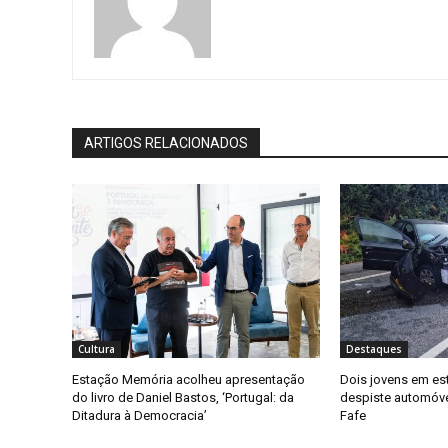
ARTIGOS RELACIONADOS
Cultura
Destaques
Estação Memória acolheu apresentação
Dois jovens em es
do livro de Daniel Bastos, ‘Portugal: da
despiste automóv
Ditadura à Democracia’
Fafe