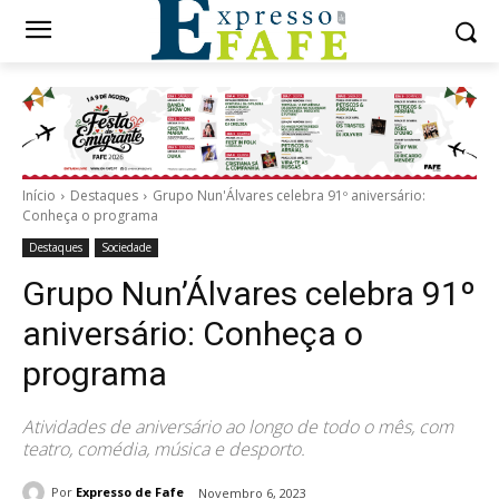
Início
Destaques
Grupo Nun'Álvares celebra 91º aniversário:
Conheça o programa
Destaques
Sociedade
Grupo Nun’Álvares celebra 91º
aniversário: Conheça o
programa
Atividades de aniversário ao longo de todo o mês, com
teatro, comédia, música e desporto.
Por
Expresso de Fafe
Novembro 6, 2023