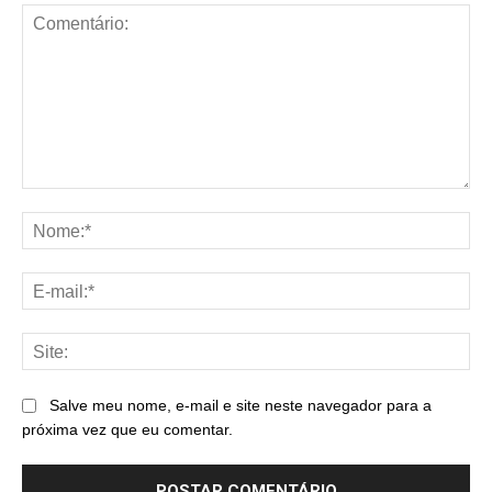
Comentário:
No
E-
mai
Sit
Salve meu nome, e-mail e site neste navegador para a
próxima vez que eu comentar.