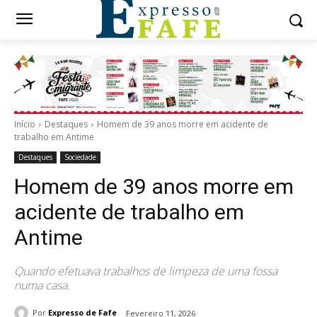
Início
Destaques
Homem de 39 anos morre em acidente de
trabalho em Antime
Destaques
Sociedade
Homem de 39 anos morre em
acidente de trabalho em
Antime
Quando efetuava trabalhos de limpeza de uma fossa
numa casa.
Por
Expresso de Fafe
Fevereiro 11, 2026