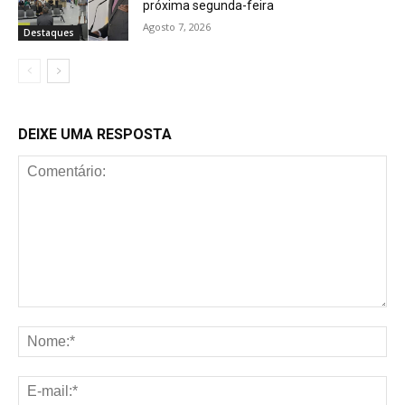
próxima segunda-feira
Agosto 7, 2026
Destaques
DEIXE UMA RESPOSTA
Comentário:
No
E-
mai