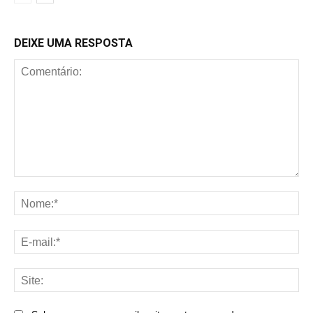
DEIXE UMA RESPOSTA
Comentário:
No
E-
mai
Sit