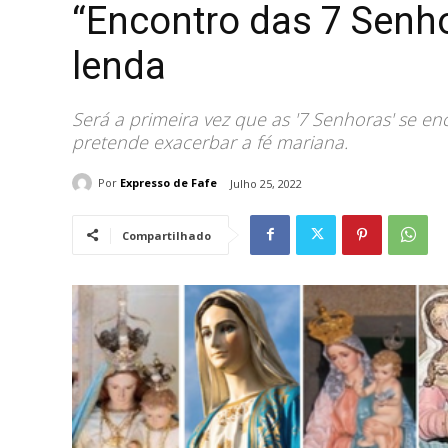
“Encontro das 7 Senh
lenda
Será a primeira vez que as '7 Senhoras' se en
pretende exacerbar a fé mariana.
Por
Expresso de Fafe
Julho 25, 2022
Compartilhado