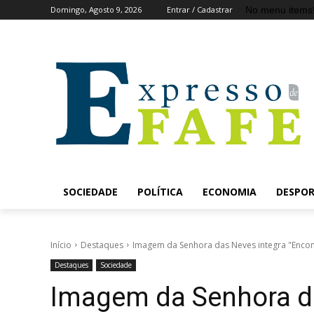
No menu items
Domingo, Agosto 9, 2026
Entrar / Cadastrar
SOCIEDADE
POLÍTICA
ECONOMIA
DESPO
Início
Destaques
Imagem da Senhora das Neves integra "Encon
Destaques
Sociedade
Imagem da Senhora da