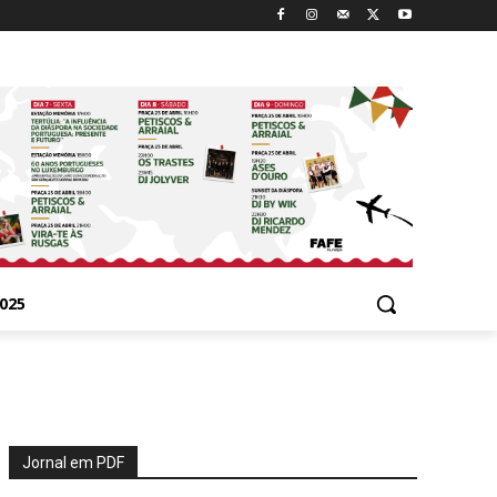
025
Jornal em PDF