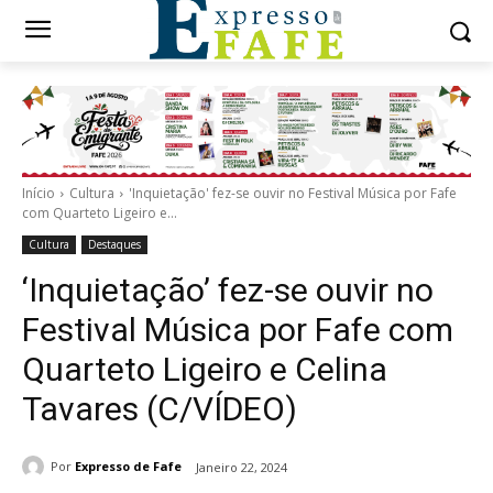
Início
Cultura
'Inquietação' fez-se ouvir no Festival Música por Fafe
com Quarteto Ligeiro e...
Cultura
Destaques
‘Inquietação’ fez-se ouvir no
Festival Música por Fafe com
Quarteto Ligeiro e Celina
Tavares (C/VÍDEO)
Por
Expresso de Fafe
Janeiro 22, 2024