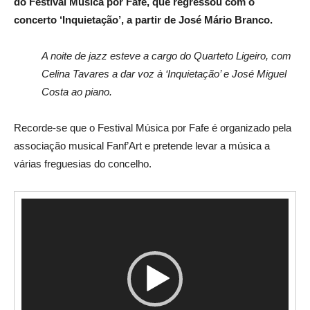
do Festival Música por Fafe, que regressou com o
concerto
‘Inquietação’, a partir de José Mário Branco.
A noite de jazz esteve a cargo do Quarteto Ligeiro, com
Celina Tavares a dar voz à ‘Inquietação’ e José Miguel
Costa ao piano.
Recorde-se que o Festival Música por Fafe é organizado pela
associação musical Fanf’Art e pretende levar a música a
várias freguesias do concelho.
R
e
p
r
o
d
u
t