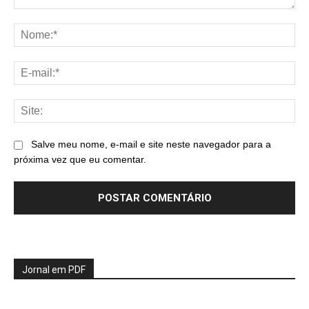
Comentário:
No
E-
mai
Sit
Salve meu nome, e-mail e site neste navegador para a
próxima vez que eu comentar.
Jornal em PDF