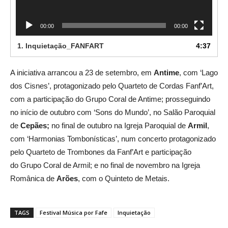
o
r
00:00
00:00
d
e
1.
Inquietação_FANFART
4:37
v
í
d
A iniciativa arrancou a 23 de setembro, em
Antime
, com ‘Lago
e
dos Cisnes’, protagonizado pelo Quarteto de Cordas Fanf’Art,
o
com a participação do Grupo Coral de Antime; prosseguindo
no início de outubro com ‘Sons do Mundo’, no Salão Paroquial
de
Cepães;
no final de outubro na Igreja Paroquial de
Armil
,
com ‘Harmonias Tombonísticas’, num concerto protagonizado
pelo Quarteto de Trombones da Fanf’Art e participação
do Grupo Coral de Armil; e no final de novembro na Igreja
Românica de
Arões
, com o Quinteto de Metais.
TAGS
Festival Música por Fafe
Inquietação