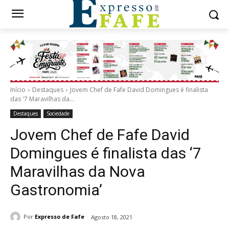
Início
Destaques
Jovem Chef de Fafe David Domingues é finalista
das '7 Maravilhas da...
Destaques
Sociedade
Jovem Chef de Fafe David
Domingues é finalista das ‘7
Maravilhas da Nova
Gastronomia’
Por
Expresso de Fafe
Agosto 18, 2021