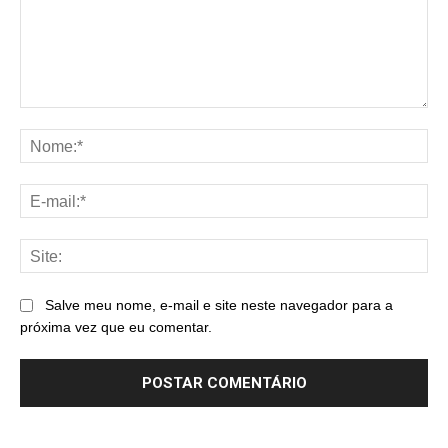
Comentário:
No
E-
mai
Sit
Salve meu nome, e-mail e site neste navegador para a
próxima vez que eu comentar.