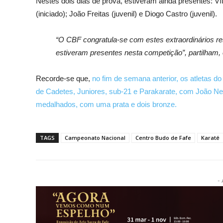
Nestes dois dias de prova, estiveram ainda presentes: Vít
(iniciado); João Freitas (juvenil) e Diogo Castro (juvenil).
“O CBF congratula-se com estes extraordinários re
estiveram presentes nesta competição”, partilham
Recorde-se que,
no fim de semana anterior, os atletas 
de Cadetes, Juniores, sub-21 e Parakarate, com João Nei
medalhados, com uma prata e dois bronze.
TAGS
Campeonato Nacional
Centro Budo de Fafe
Karaté
- 