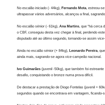
No escalão iniciado (- 44kg),
Fernando Mota
, estreou-se
ultrapassar vários adversários, alcançou a final, sagran
No escalão sénior (- 61kg),
Ana Martins
, que “há cerca 
o CBF, conseguiu desta vez chegar à final, perdendo es
disputado até ao último segundo, tornando-se assim vice
Ainda no escalão sénior (+ 84kg),
Leonardo Pereira
, qu
ainda mais, sagrando-se agora vice-campeão nacional.
Ivo Guimarães
(juvenil -50kg), que também foi estreante
desafio, conquistando o bronze numa prova difícil.
De destacar a prestação de Diogo Fontelas (juvenil + 60k
segundos quando se encontrava em vantagem, ficando-se 