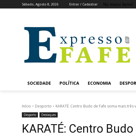
No menu items!
Sábado, Agosto 8, 2026
Entrar / Cadastrar
SOCIEDADE
POLÍTICA
ECONOMIA
DESPO
Início
Desporto
KARATÉ: Centro Budo de Fafe soma mais três v
Desporto
Destaques
KARATÉ: Centro Budo 