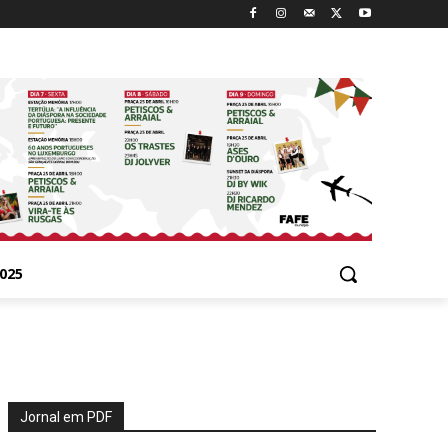
025
Jornal em PDF