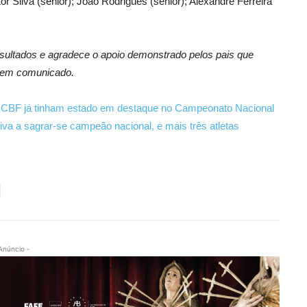
or Silva (sénior); João Rodrigues (sénior); Alexandre Ferreira
sultados e agradece o apoio demonstrado pelos pais que
, em comunicado.
do CBF já tinham estado em destaque no Campeonato Nacional
va a sagrar-se campeão nacional, e mais três atletas
Anúncio -