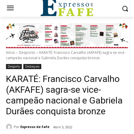
Início
Desporto
KARATÉ: Francisco Carvalho (AKFAFE) sagra-se vice-
campeão nacional e Gabriela Durães conquista bronze
Desporto
Destaques
KARATÉ: Francisco Carvalho
(AKFAFE) sagra-se vice-
campeão nacional e Gabriela
Durães conquista bronze
Por
Expresso de Fafe
Abril 5, 2022