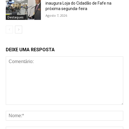
inaugura Loja do Cidadão de Fafe na
próxima segunda-feira
Agosto 7, 2026
Destaques
DEIXE UMA RESPOSTA
Comentário:
No