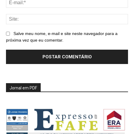
E-
mai
Sit
Salve meu nome, e-mail e site neste navegador para a
próxima vez que eu comentar.
Jornal em PDF