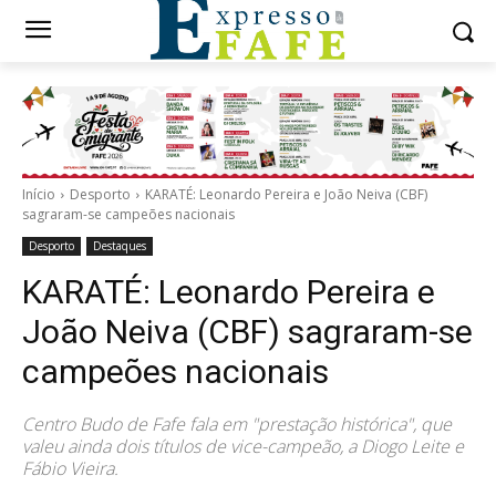
Início
Desporto
KARATÉ: Leonardo Pereira e João Neiva (CBF)
sagraram-se campeões nacionais
Desporto
Destaques
KARATÉ: Leonardo Pereira e
João Neiva (CBF) sagraram-se
campeões nacionais
Centro Budo de Fafe fala em "prestação histórica", que
valeu ainda dois títulos de vice-campeão, a Diogo Leite e
Fábio Vieira.