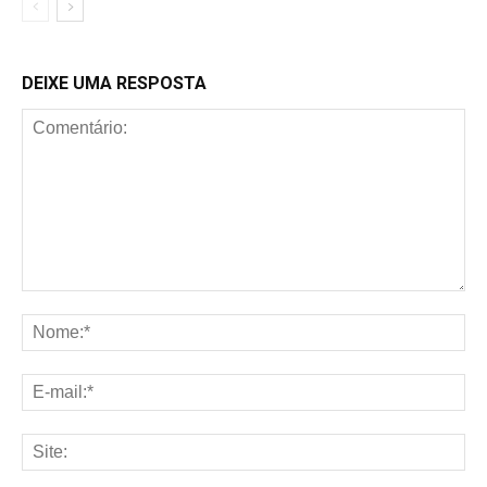
DEIXE UMA RESPOSTA
Comentário:
No
E-
mai
Sit