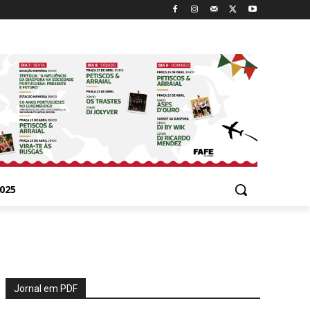
025
Jornal em PDF