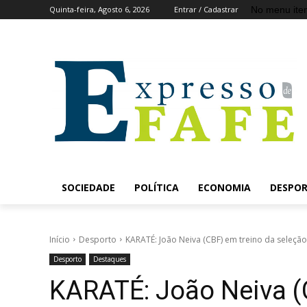
No menu ite
Quinta-feira, Agosto 6, 2026
Entrar / Cadastrar
SOCIEDADE
POLÍTICA
ECONOMIA
DESPO
Início
Desporto
KARATÉ: João Neiva (CBF) em treino da seleç
Desporto
Destaques
KARATÉ: João Neiva (