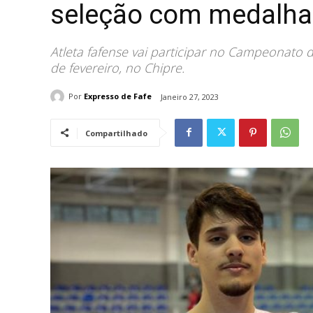
seleção com medalha
Atleta fafense vai participar no Campeonato d
de fevereiro, no Chipre.
Por
Expresso de Fafe
Janeiro 27, 2023
Compartilhado