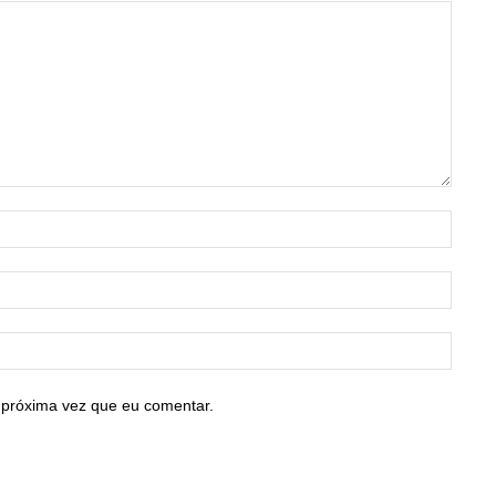
Nome:
E-
mail:*
Site:
 próxima vez que eu comentar.