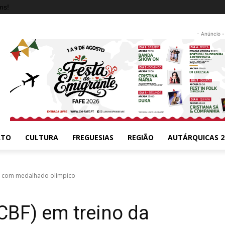
ms!
- Anúncio -
RTO
CULTURA
FREGUESIAS
REGIÃO
AUTÁRQUICAS 2
ão com medalhado olímpico
CBF) em treino da