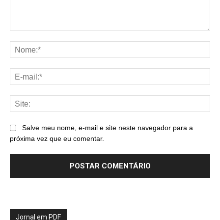
Comentário:
No
E-
mai
Sit
Salve meu nome, e-mail e site neste navegador para a
próxima vez que eu comentar.
Jornal em PDF