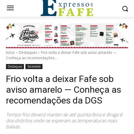
Início
Destaques
Frio volta a deixar Fafe sob aviso amarelo —
Conheça as recomendações...
Destaques
Sociedade
Frio volta a deixar Fafe sob
aviso amarelo — Conheça as
recomendações da DGS
Tempo frio deverá manter-se até quinta-feira e Braga é
dos distritos onde se esperam as temperaturas mais
baixas.