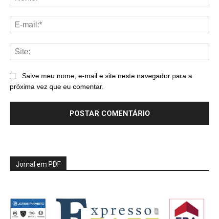
E-
mai
Sit
Salve meu nome, e-mail e site neste navegador para a
próxima vez que eu comentar.
Jornal em PDF