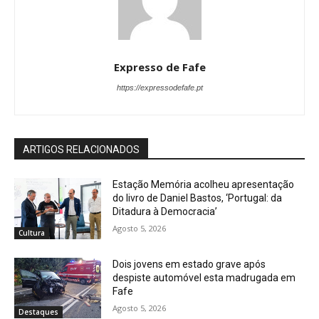
Expresso de Fafe
https://expressodefafe.pt
ARTIGOS RELACIONADOS
Estação Memória acolheu apresentação
do livro de Daniel Bastos, ‘Portugal: da
Ditadura à Democracia’
Agosto 5, 2026
Cultura
Dois jovens em estado grave após
despiste automóvel esta madrugada em
Fafe
Agosto 5, 2026
Destaques