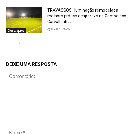
TRAVASSÓS: Iluminação remodelada
melhora prática desportiva no Campo dos
Carvalhinhos
Agosto 4, 2026
Destaques
DEIXE UMA RESPOSTA
Comentário:
No