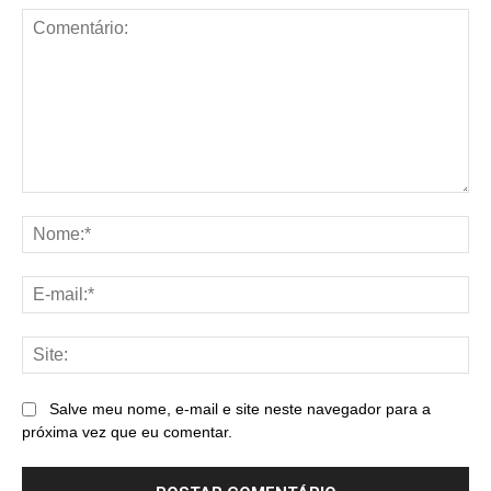
Comentário:
No
E-
mai
Sit
Salve meu nome, e-mail e site neste navegador para a
próxima vez que eu comentar.