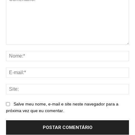
Comentário:
No
E-
mai
Sit
Salve meu nome, e-mail e site neste navegador para a
próxima vez que eu comentar.