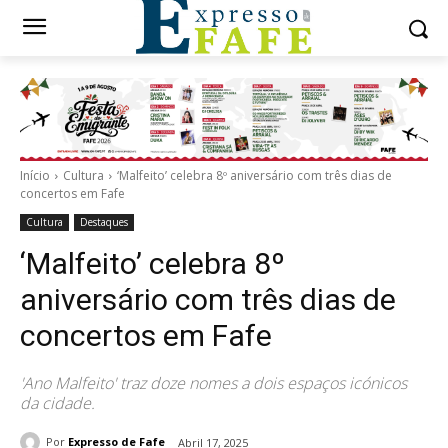
Início
Cultura
‘Malfeito’ celebra 8º aniversário com três dias de
concertos em Fafe
Cultura
Destaques
‘Malfeito’ celebra 8º
aniversário com três dias de
concertos em Fafe
'Ano Malfeito' traz doze nomes a dois espaços icónicos
da cidade.
Por
Expresso de Fafe
Abril 17, 2025