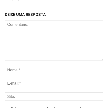
DEIXE UMA RESPOSTA
Comentário:
No
E-
mai
Sit