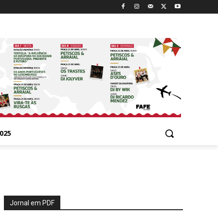
025
Jornal em PDF