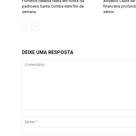
Fornelos celebra festa em honra da
Andebol Clube de F
padroeira Santa Comba este fim de
financeira profun
semana
sénior
DEIXE UMA RESPOSTA
Comentário: