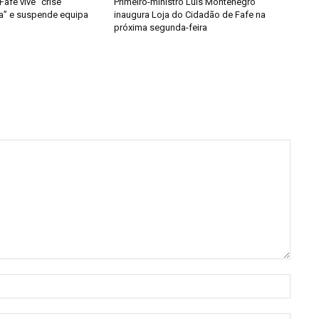
afe vive “crise
Primeiro-ministro Luís Montenegro
da” e suspende equipa
inaugura Loja do Cidadão de Fafe na
próxima segunda-feira
Nome: