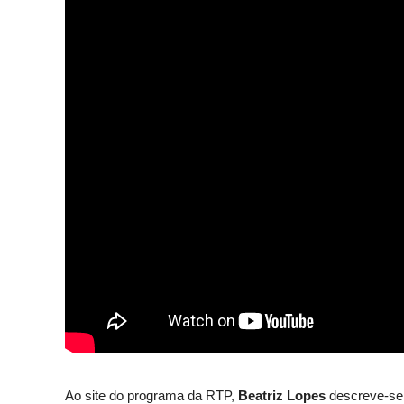
Ao site do programa da RTP,
Beatriz Lopes
descreve-se