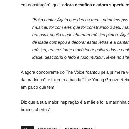
em construção”, que “
adora desafios e adora superá-lo
“Foi a cantar Ágata que deu os meus primeiros pa
musical, foi com eles que foi construindo o seu, ma
era ouvir aquilo a que chamam música pimba. Ágat
de idade começou a decorar estas letras e a canta
música, era costume o avô tocar guitarradas e can
idade, descobriu o fado e tudo mudou”, lê-se no site
A agora concorrente do The Voice “cantou pela primeira 
da madrinha”, e foi com a banda “The Young Groove Rebels
em palco que tem.
Diz que a sua maior inspiração é a mãe e foi a madrinha
braços abertos”.
TAGS
concorrente
The Voice Portugal