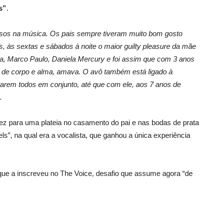
s”
.
ssos na música. Os pais sempre tiveram muito bom gosto
s, às sextas e sábados à noite o maior guilty pleasure da mãe
a, Marco Paulo, Daniela Mercury e foi assim que com 3 anos
r de corpo e alma, amava. O avô também está ligado à
tarem todos em conjunto, até que com ele, aos 7 anos de
.
vez para uma plateia no casamento do pai e nas bodas de prata
”, na qual era a vocalista, que ganhou a única experiência
 que a inscreveu no The Voice, desafio que assume agora “de