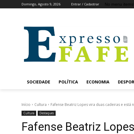
No menu items
Domingo, Agosto 9, 2026
Entrar / Cadastrar
SOCIEDADE
POLÍTICA
ECONOMIA
DESPO
Início
Cultura
Fafense Beatriz Lopes vira duas cadeiras e está n
Cultura
Destaques
Fafense Beatriz Lopes