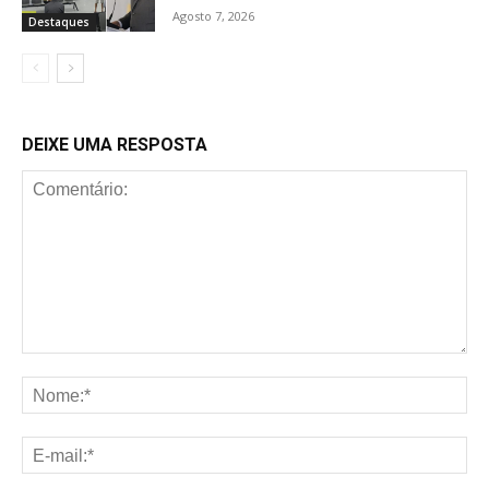
Agosto 7, 2026
Destaques
DEIXE UMA RESPOSTA
Comentário:
No
E-
mai