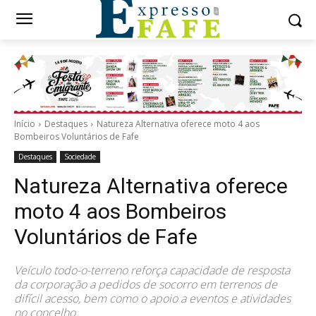
Início
Destaques
Natureza Alternativa oferece moto 4 aos
Bombeiros Voluntários de Fafe
Destaques
Sociedade
Natureza Alternativa oferece
moto 4 aos Bombeiros
Voluntários de Fafe
Veículo todo-o-terreno reforça capacidade de resposta
da corporação a pedidos de socorro em terrenos de
difícil acesso, bem como o apoio a eventos e atividades
no concelho.