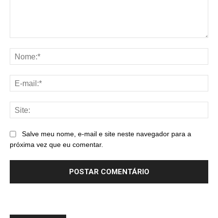
Comentário:
No
E-
mai
Sit
Salve meu nome, e-mail e site neste navegador para a
próxima vez que eu comentar.