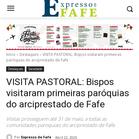
Início
Destaques
VISITA PASTORAL: Bispos visitaram primeiras
paróquias do arciprestado de Fafe
Destaques
Sociedade
VISITA PASTORAL: Bispos
visitaram primeiras paróquias
do arciprestado de Fafe
Visitas prosseguem até 31 de maio, a todas as
comunidades paroquiais do arciprestado de Fafe.
Por
Expresso de Fafe
Abril 22, 2026