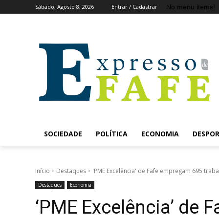
No menu items!
Sábado, Agosto 8, 2026
Entrar / Cadastrar
SOCIEDADE
POLÍTICA
ECONOMIA
DESPO
Início
Destaques
'PME Excelência' de Fafe empregam 695 traba
Destaques
Economia
‘PME Excelência’ de 