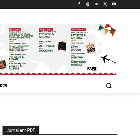
025
Jornal em PDF