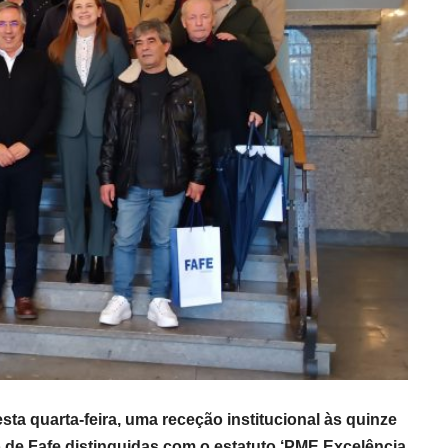
a quarta-feira, uma receção institucional às quinze
e Fafe distinguidas com o estatuto ‘PME Excelência