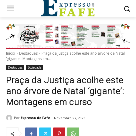
Início
Destaques
Praça da Justiça acolhe este ano árvore de Natal
'gigante': Montagens em...
Destaques
Sociedade
Praça da Justiça acolhe este
ano árvore de Natal ‘gigante’:
Montagens em curso
Por
Expresso de Fafe
Novembro 27, 2023