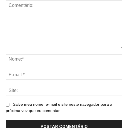
Comentário:
No
E-
mai
Sit
Salve meu nome, e-mail e site neste navegador para a
próxima vez que eu comentar.