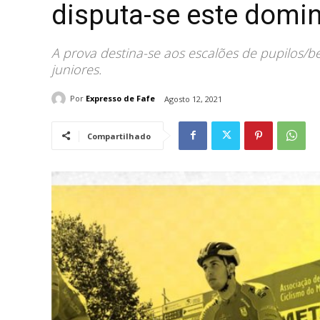
disputa-se este domin
A prova destina-se aos escalões de pupilos/ben
juniores.
Por
Expresso de Fafe
Agosto 12, 2021
Compartilhado