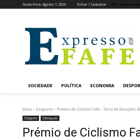
No menu item
Sexta-feira, Agosto 7, 2026
Entrar / Cadastrar
SOCIEDADE
POLÍTICA
ECONOMIA
DESPO
Início
Desporto
Prémio de Ciclismo Fafe - Terra de Emoções di
Desporto
Destaques
Prémio de Ciclismo F