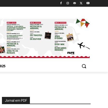
025
Jornal em PDF