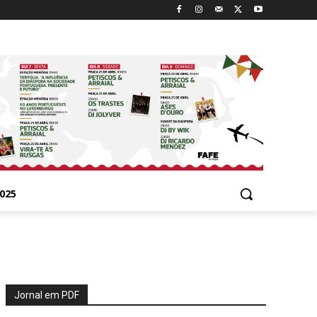
025
Jornal em PDF