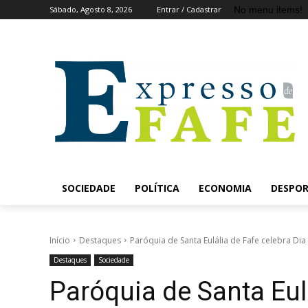
No menu items!
Sábado, Agosto 8, 2026
Entrar / Cadastrar
SOCIEDADE
POLÍTICA
ECONOMIA
DESPO
Início
Destaques
Paróquia de Santa Eulália de Fafe celebra Di
Destaques
Sociedade
Paróquia de Santa Eulá