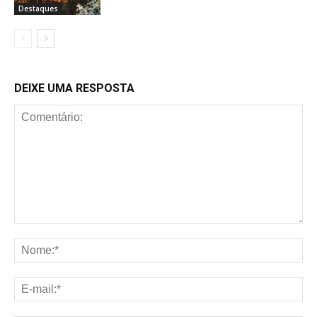
Destaques
DEIXE UMA RESPOSTA
Comentário:
No
E-
mai