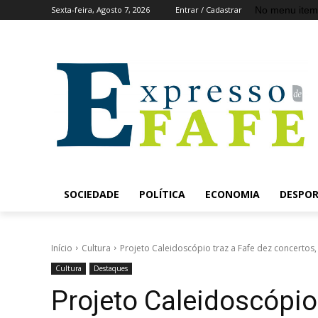
No menu item
Sexta-feira, Agosto 7, 2026
Entrar / Cadastrar
SOCIEDADE
POLÍTICA
ECONOMIA
DESPO
Início
Cultura
Projeto Caleidoscópio traz a Fafe dez concertos, 
Cultura
Destaques
Projeto Caleidoscópio 