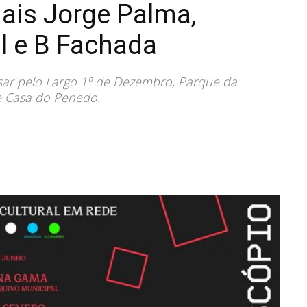
uais Jorge Palma,
l e B Fachada
ssar pelo Largo 1º de Dezembro, Parque da
 e Casa do Penedo.