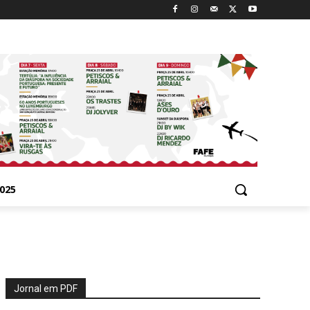
025
Jornal em PDF