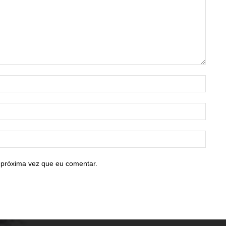
Nome:
E-
mail:*
Site:
 próxima vez que eu comentar.