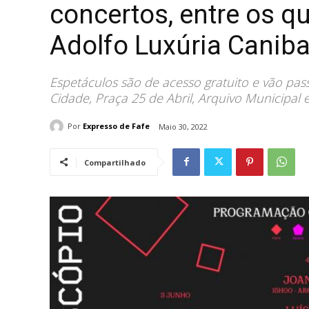
concertos, entre os q
Adolfo Luxúria Caniba
Espetáculos são de acesso gratuito e vão pa
Cidade, Praça 25 de Abril, Arquivo Municipal
Por
Expresso de Fafe
Maio 30, 2022
Compartilhado