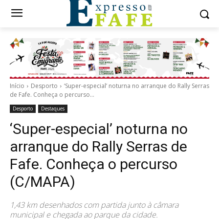
Início
Desporto
‘Super-especial’ noturna no arranque do Rally Serras
de Fafe. Conheça o percurso...
Desporto
Destaques
‘Super-especial’ noturna no
arranque do Rally Serras de
Fafe. Conheça o percurso
(C/MAPA)
1,43 km desenhados com partida junto à câmara
municipal e chegada ao parque da cidade.